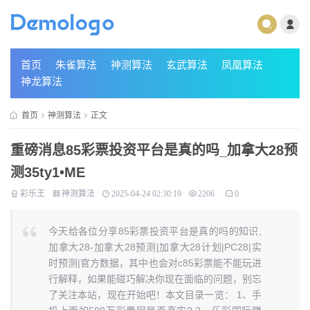
首页
朱雀算法
神测算法
玄武算法
凤凰算法
神龙算法
首页
神测算法
正文
重磅消息85彩票投资平台是真的吗_加拿大28预
测35ty1 •ME
彩乐王
神测算法
2025-04-24 02:30:19
2206
0
今天给各位分享85彩票投资平台是真的吗的知识,
加拿大28-加拿大28预测|加拿大28计划|PC28|实
时预测|官方数据，其中也会对c85彩票能不能玩进
行解释，如果能碰巧解决你现在面临的问题，别忘
了关注本站，现在开始吧！本文目录一览： 1、手