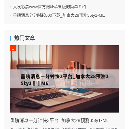
大发彩票www官方网址苹果版的简单介绍
重磅消息分分时彩500下载_加拿大28预测35ty1 •ME
热门文章
重磅消息一分钟快3平台_加拿大28预测35ty1 •ME