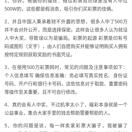
1、你好。根据你的描述：微信彩票双色球是没有人中过
500W的，这些都是假消息，吸引你们买彩票的伎俩。
2、并且中国人秉承着财不外露的思想，很多人中了500万
并不会对外公开，而是选择保密。这样会让很多人认为就没
人中大奖，导致误以为是骗局。彩票的起源 彩票是印有号
码或图形（文字），由人们自愿购买并能够证明购买人拥有
按特定规则获取奖励的书面凭证。
3、在使用500万彩票网时，常见的问题及注意事项如下：
个人信息填写 确保信息准确：务必填写真实姓名、身份证
号码、开户行和银行卡号码，这些信息对于取款、重置密码
等操作至关重要，且不可自行修改。
4、真的会有人中奖，不过机率太小了，福彩本身就是一个
公益事业，集合大家手里的钱去帮助需要帮助的人。
5、你的问题是说，每一样卖家彩票大骗子，我被骗了