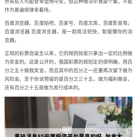
然有些人可能会幸运地中奖，但这种情况毕竟是个案，不能
作为普遍规律来看待。
百度浏览器、百度贴吧、百家号、百度文库、百度影音等。
百度浏览器 百度浏览器，是一款简洁轻快、智能懂你的浏
览器。
正规的彩票自诞生以来，它的规则就是只拿出一定的比例做
为奖金的。这是公开的，我国彩票的规则定的很明确，用百
分之五十做我奖金，而且其中的百分之一还要再次留下做为
风险金。至于你说预留的是百分之三十五，做为福利基金，
还有百分之十五是做为发行成本的。