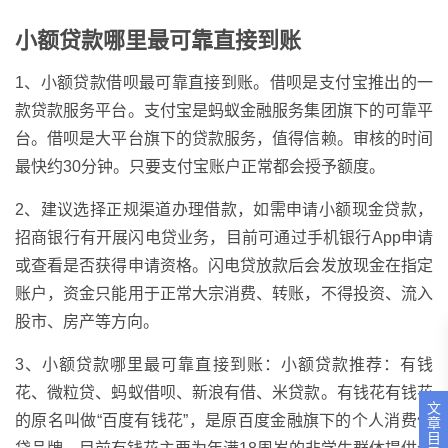
小额贷款哪里最可靠直接到账
1、小额贷款借呗最可靠直接到账。借呗是支付宝推出的一
款贷款服务平台。支付宝是蚂蚁金融服务集团旗下的可靠平
台。借呗是大平台旗下的贷款服务，值得信赖。审核的时间
最快约30分钟。只要支付宝账户正常都会授予额度。
2、建议选择正规渠道办理借款，如需申请小额现金贷款，
招商银行有开展闪电贷业务，目前可通过手机银行App申请
或查看是否获得申请资格。闪电贷放款后会发放现金在指定
账户，资金只能用于正常大宗消费、转账，不得投资、流入
股市、房产等方向。
3、小额贷款哪里最可靠直接到账：小额贷款推荐：有钱
花、微粒贷、蚂蚁借呗、新浪有借、米贷款。有钱花有钱花
文
的原名叫做“百度有钱花”，是原百度金融旗下的个人消费信
章
目