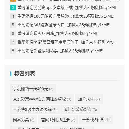
重磅消息分分彩app安卓版下载_加拿大28预测35ty1 •ME
重磅消息100元倍投方案稳赚_加拿大28预测35ty1 •ME
重磅消息365速发登录入口_加拿大28预测35ty1 •ME
重磅消息最火的网赌_加拿大28预测35ty1 •ME
重磅消息85彩票已经确定是假的了_加拿大28预测35ty1 •ME
重磅消息新疆福利彩票_加拿大28预测35ty1 •ME
标签列表
手机赚钱一天400元
(3)
大发彩票www官方网址安卓版
加拿大28
(3)
(2)
一分快3必中方法破解
澳门新葡萄新京
(3)
(3)
网易彩票
官网1分快3注册
一分快3计划
(2)
(2)
(2)