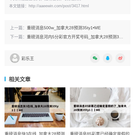
本文链接：
http://aaeewin.com/post/3417.html
上一篇：
重磅消息500w_加拿大28预测35ty1 •ME
下一篇：
重磅消息河内5分彩官方开奖号码_加拿大28预测35ty1 •ME
彩乐王
相关文章
重磅消息快3在线_加拿大28预测
重磅消息85彩票已经确定是假的