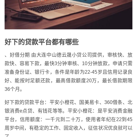
好下的贷款平台都有哪些
、好借分期 由大连中山德云晟小贷公司提供，审核快、放
款快、容易下款，最快3分钟审核、10分钟放款，申请只需
准备身份证、银行卡，条件是年龄为22-45岁且信用记录良
好、能按时足额还款，最高借款额度20万，最长借款期限
36个月。
好下款的贷款平台：平安小橙花、国美易卡、360借条、北
银消费e点贷、有钱花等等。平安小橙花：是平安消费金融
平台，信用额度：一千元到二十万，使用者年纪在22到45
周岁中间，有稳定的工作、固定收入，征信状况优良就可以
了。