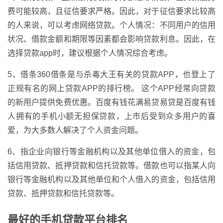
费可能较高，且征信要求严格。因此，对于征信要求比较高
的人来说，可以考虑网络贷款。个人情况：不同用户的信用
状况、借款金额和期限等因素都会影响贷款利息。因此，在
选择贷款app时，建议根据个人情况综合考虑。
5、借条360借条是与杀毒大王有关的贷款APP，也登上了
正规有名的网上贷款APP的排行榜。 这个APP经常向贷款
的新用户提供免费优惠。百度有钱花满易贷易贷是百度有钱
人拥有的手机小额无担保贷款，上市后受到众多用户的喜
爱，为大多数人解决了个人资金问题。
6、指企业向银行等金融机构以及其他单位借入的资金，包
括信用贷款、抵押贷款和信托贷款等。借款也可以指某人向
银行等金融机构以及其他单位和个人借入的资金，包括信用
贷款、抵押贷款和信托贷款等。
最好的手机贷款平台排名