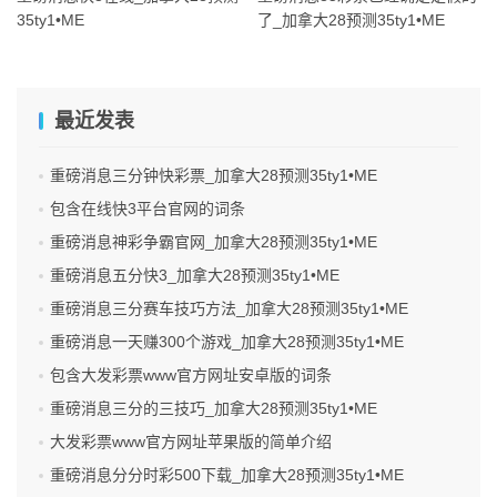
35ty1 •ME
了_加拿大28预测35ty1 •ME
最近发表
重磅消息三分钟快彩票_加拿大28预测35ty1 •ME
包含在线快3平台官网的词条
重磅消息神彩争霸官网_加拿大28预测35ty1 •ME
重磅消息五分快3_加拿大28预测35ty1 •ME
重磅消息三分赛车技巧方法_加拿大28预测35ty1 •ME
重磅消息一天赚300个游戏_加拿大28预测35ty1 •ME
包含大发彩票www官方网址安卓版的词条
重磅消息三分的三技巧_加拿大28预测35ty1 •ME
大发彩票www官方网址苹果版的简单介绍
重磅消息分分时彩500下载_加拿大28预测35ty1 •ME