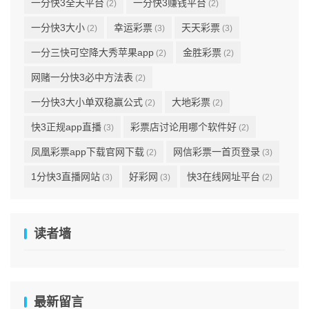
一分快3全天平台
一分快3赚钱平台
(2)
(2)
一分快3大小
幸运彩票
天天彩票
(2)
(3)
(3)
一分三快可空降大秀苹果app
金胜彩票
(2)
(2)
网赌一分快3必中方法表
(2)
一分快3大小单双稳赢公式
大地彩票
(2)
(2)
快3正规app直播
彩票店讨论用哪个软件好
(3)
(2)
凤凰彩票app下载官网下载
网信彩票一首页登录
(2)
(3)
1分快3直播网站
好彩网
快3在线网址平台
(3)
(3)
(2)
读者墙
最新留言