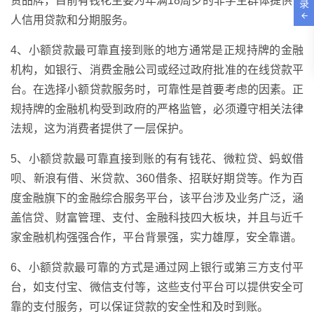
贷品牌，目前有钱花主要为年满18周岁的非学生群体提供个
录
人信用贷款和分期服务。
4、小额贷款最可靠直接到账的地方通常是正规持牌的金融
机构，如银行、消费金融公司或经过政府批准的在线贷款平
台。在选择小额贷款服务时，可靠性是首要考虑的因素。正
规持牌的金融机构受到政府的严格监管，必须遵守相关法律
法规，这为消费者提供了一层保护。
5、小额贷款最可靠直接到账的有有钱花、微粒贷、蚂蚁借
呗、新浪有借、米贷款、360借条、招联好期贷等。作为百
度金融旗下的金融综合服务平台，该平台涉及业务广泛，涵
盖信贷、财富管理、支付、金融科技四大板块，并且与近千
家金融机构强强合作，平台背景强，实力雄厚，安全靠谱。
6、小额贷款最可靠的方式是通过网上银行或第三方支付平
台，如支付宝、微信支付等，这些支付平台可以提供安全可
靠的支付服务，可以保证贷款的安全性和及时到账。