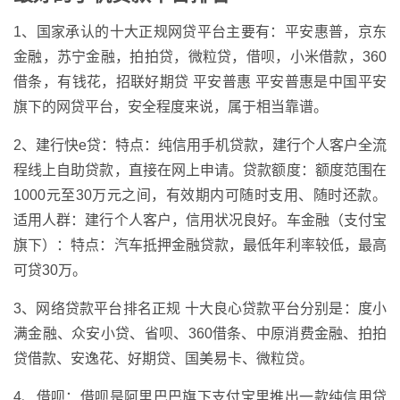
1、国家承认的十大正规网贷平台主要有：平安惠普，京东
金融，苏宁金融，拍拍贷，微粒贷，借呗，小米借款，360
借条，有钱花，招联好期贷 平安普惠 平安普惠是中国平安
旗下的网贷平台，安全程度来说，属于相当靠谱。
2、建行快e贷：特点：纯信用手机贷款，建行个人客户全流
程线上自助贷款，直接在网上申请。贷款额度：额度范围在
1000元至30万元之间，有效期内可随时支用、随时还款。
适用人群：建行个人客户，信用状况良好。车金融（支付宝
旗下）：特点：汽车抵押金融贷款，最低年利率较低，最高
可贷30万。
3、网络贷款平台排名正规 十大良心贷款平台分别是：度小
满金融、众安小贷、省呗、360借条、中原消费金融、拍拍
贷借款、安逸花、好期贷、国美易卡、微粒贷。
4、借呗：借呗是阿里巴巴旗下支付宝里推出一款纯信用贷