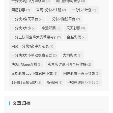
一分快3必中方法破解
澳门新葡萄新京
(3)
(3)
网易彩票
官网1分快3注册
一分快3计划
(2)
(2)
(2)
一分快3全天平台
一分快3赚钱平台
(2)
(2)
一分快3大小
幸运彩票
天天彩票
(2)
(3)
(3)
一分三快可空降大秀苹果app
金胜彩票
(2)
(2)
网赌一分快3必中方法表
(2)
一分快3大小单双稳赢公式
大地彩票
(2)
(2)
快3正规app直播
彩票店讨论用哪个软件好
(3)
(2)
凤凰彩票app下载官网下载
网信彩票一首页登录
(2)
(3)
1分快3直播网站
好彩网
快3在线网址平台
(3)
(3)
(2)
文章归档