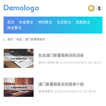
首页
朱雀算法
神测算法
玄武算法
凤凰算法
神龙算法
首页
标签
澳门新葡萄新京
包含澳门新葡萄新京的词条
快三在线计划
2025-03-28 00:06:21
0
313
澳门新葡萄新京的简单介绍
神测算法
2025-03-19 00:42:18
0
299