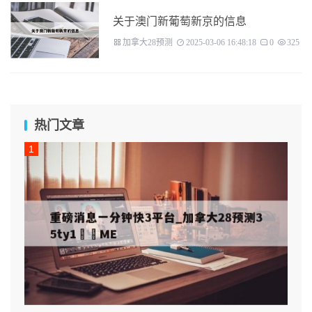
关于澳门新葡萄新京的信息
加拿大28预测
2025-03-06 16:48:18
0
325
热门文章