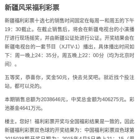
新疆风采福利彩票
新疆福利彩票十选七的销售时间固定在每周一和周五的下午
19：30截止。在截止销售后，将会在新疆电视台的小演播
厅进行现场摇奖，并由新疆公证处进行公证。开奖结果会在
新疆电视台的一套节目（XJTV-1）播出，具体播出时间如
下：周一晚上24：35分，周五晚上22：00分（均为北京时
间）。
五等奖，恭喜你，奖金50元，快去兑奖吧。就近找个投注
站，都可以兑的。
本期销售总额为2038646元，中奖总金额为406275元。彩
池基金4641万元。
楼主，您好！福利彩票开奖与全国福彩结果是一致的，因此
新疆福利彩票双色球的开奖结果为：中国福利彩票双色球第
2015038期开奖日期为：2015年4月5日晚上21：15（周