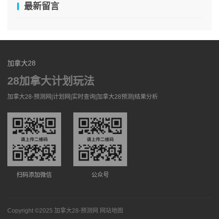
最新留言
加拿大28
28加拿大计划玩法
加拿大28-预测网|计划网|实时查询|加拿大28预测|结果分析
扫码添加微信
公众号
Copyright ©2025
加拿大28-预测网
网站地图