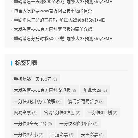
重磅消息一天赚300个游戏_加拿大28预测35ty1 •ME
包含大发彩票www官方网址安卓版的词条
重磅消息三分的三技巧_加拿大28预测35ty1 •ME
大发彩票www官方网址苹果版的简单介绍
重磅消息分分时彩500下载_加拿大28预测35ty1 •ME
标签列表
手机赚钱一天400元
(3)
大发彩票www官方网址安卓版
加拿大28
(3)
(2)
一分快3必中方法破解
澳门新葡萄新京
(3)
(3)
网易彩票
官网1分快3注册
一分快3计划
(2)
(2)
(2)
一分快3全天平台
一分快3赚钱平台
(2)
(2)
一分快3大小
幸运彩票
天天彩票
(2)
(3)
(3)