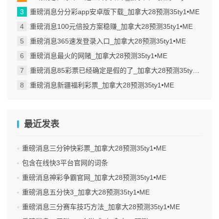
重磅消息分分彩app安卓版下载_加拿大28预测35ty1 •ME
重磅消息100元倍投方案稳赚_加拿大28预测35ty1 •ME
重磅消息365速发登录入口_加拿大28预测35ty1 •ME
重磅消息最火的网赌_加拿大28预测35ty1 •ME
重磅消息85彩票已经确定是假的了_加拿大28预测35ty1 •ME
重磅消息新疆福利彩票_加拿大28预测35ty1 •ME
最近发表
重磅消息三分钟快彩票_加拿大28预测35ty1 •ME
包含在线快3平台官网的词条
重磅消息神彩争霸官网_加拿大28预测35ty1 •ME
重磅消息五分快3_加拿大28预测35ty1 •ME
重磅消息三分赛车技巧方法_加拿大28预测35ty1 •ME