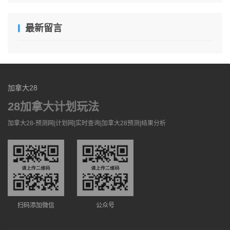
最新留言
加拿大28
28加拿大计划玩法
加拿大28-预测网|计划网|实时查询|加拿大28预测|结果分析
扫码添加微信
公众号