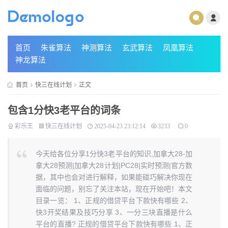
首页
朱雀算法
神测算法
玄武算法
凤凰算法
神龙算法
首页
快三在线计划
正文
包含1分快3老平台的词条
彩乐王
快三在线计划
2025-04-23 23:12:14
3233
0
今天给各位分享1分快3老平台的知识,加拿大28-加
拿大28预测|加拿大28计划|PC28|实时预测|官方数
据，其中也会对进行解释，如果能碰巧解决你现在
面临的问题，别忘了关注本站，现在开始吧！本文
目录一览： 1、正规的借贷平台下款快有哪些 2、
快3开奖结果及技巧分享 3、一分三块直播是什么
平台的直播? 正规的借贷平台下款快有哪些 1、正