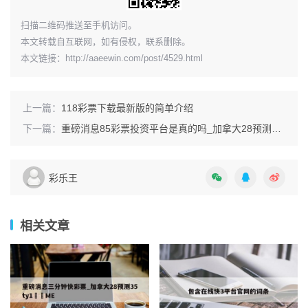
​扫描二维码推送至手机访问。
本文转载自互联网，如有侵权，联系删除。
本文链接：
http://aaeewin.com/post/4529.html
上一篇：
118彩票下载最新版的简单介绍
下一篇：
重磅消息85彩票投资平台是真的吗_加拿大28预测35ty1 •ME
彩乐王
相关文章