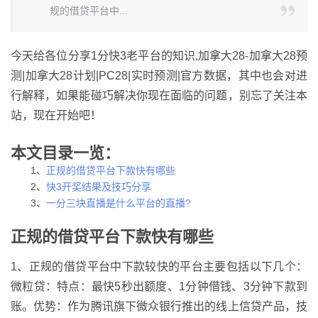
规的借贷平台中...
今天给各位分享1分快3老平台的知识,加拿大28-加拿大28预
测|加拿大28计划|PC28|实时预测|官方数据，其中也会对进
行解释，如果能碰巧解决你现在面临的问题，别忘了关注本
站，现在开始吧！
本文目录一览：
1、
正规的借贷平台下款快有哪些
2、
快3开奖结果及技巧分享
3、
一分三块直播是什么平台的直播?
正规的借贷平台下款快有哪些
1、正规的借贷平台中下款较快的平台主要包括以下几个：
微粒贷：特点：最快5秒出额度、1分钟借钱、3分钟下款到
账。优势：作为腾讯旗下微众银行推出的线上信贷产品，技