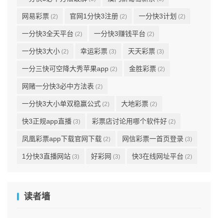
网易彩票
官网1分快3注册
一分快3计划
(2)
(2)
(2)
一分快3全天平台
一分快3赚钱平台
(2)
(2)
一分快3大小
幸运彩票
天天彩票
(2)
(3)
(3)
一分三快可空降大秀苹果app
金胜彩票
(2)
(2)
网赌一分快3必中方法表
(2)
一分快3大小单双稳赢公式
大地彩票
(2)
(2)
快3正规app直播
彩票店讨论用哪个软件好
(3)
(2)
凤凰彩票app下载官网下载
网信彩票一首页登录
(2)
(3)
1分快3直播网站
好彩网
快3在线网址平台
(3)
(3)
(2)
读者墙