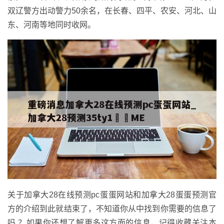
双辽警方出动警力50余名，在长春、四平、农安、河北、山
东、河南等地同时收网。
关于加拿大28在线预测pc蛋蛋网站和加拿大28蛋蛋预测官
方的介绍到此就结束了，不知道你从中找到你需要的信息了
吗 ？如果你还想了解更多这方面的信息，记得收藏关注本