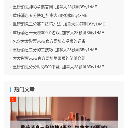
重磅消息神彩争霸官网_加拿大28预测35ty1 •ME
重磅消息五分快3_加拿大28预测35ty1 •ME
重磅消息三分赛车技巧方法_加拿大28预测35ty1 •ME
重磅消息一天赚300个游戏_加拿大28预测35ty1 •ME
包含大发彩票www官方网址安卓版的词条
重磅消息三分的三技巧_加拿大28预测35ty1 •ME
大发彩票www官方网址苹果版的简单介绍
重磅消息分分时彩500下载_加拿大28预测35ty1 •ME
热门文章