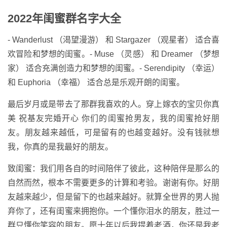
2022年闺蜜群名字大全
- Wanderlust （渴望漫游） 和 Stargazer （观星者） 适合喜
欢冒险和梦想的闺蜜。- Muse （灵感） 和 Dreamer （梦想
家） 适合充满创造力和梦想的闺蜜。- Serendipity （幸运）
和 Euphoria （幸福） 适合总是乐观开朗的闺蜜。
最后岁月或是带去了那群我喜欢的人。穿上嫁衣的宝贝你真
美 祝基友完婚开心 你们的闺蜜抢男友，我的闺蜜抢好朋
友。朋友越来越低，可是留有的也越变越好。没有钱就想
我，你真的是我最好的朋友。
致闺蜜：我们用各自的时间陪伴了彼此，这种陪伴是那么的
自然而然，根本不需要更多的计算和考验。谢谢有你。好朋
友越来越少，但是留下的也越来越好。就算全世界的男人抛
弃你了，还有闺蜜来拥抱你。一个懂你泪水的朋友，胜过一
群只懂你笑容的朋友。愿十年以后我提着老酒，你还是我老