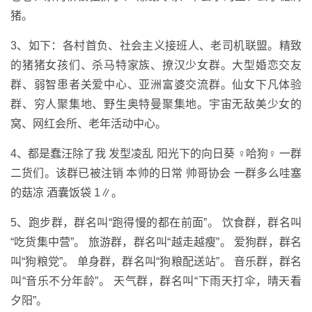
猪。
3、如下：各村首负、社会主义接班人、老司机联盟。精致
的猪猪女孩们、杀马特家族、撩汉少女群。大型婚恋交友
群、弱智患者关爱中心、亚洲富婆交流群。仙女下凡体验
群、穷人聚集地、野生奥特曼聚集地。宇宙无敌美少女的
窝、网红会所、老年活动中心。
4、都是蠢汪除了我 发型凌乱 阳光下的向日葵 ♀哈狗♀ 一群
二货们。该群已被注销 本帅的日常 帅哥协会 一群多么哇塞
的菇凉 酒囊饭袋 1∥。
5、跑步群，群名叫“跑得慢的都在前面”。 饮食群，群名叫
“吃货集中营”。 旅游群，群名叫“越走越瘦”。 爱狗群，群名
叫“狗粮党”。 单身群，群名叫“狗粮配送站”。 音乐群，群名
叫“音乐不分年龄”。 天气群，群名叫“下雨天打伞，晴天看
夕阳”。