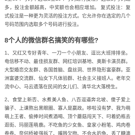
多，投注金额越高，中奖额也会相应增加。 复式投注：复
式投注是一种更为灵活的投注方式。它允许你在选定的几个
号码范围内选取多个号码进行投注。
8个人的微信群名搞笑的有哪些?
1、又红又专好青年、一刀一个小朋友、逗比大班排排坐。
电信移不动、最佳损友群、网红培训基地、奥斯卡演员群。
大型婚恋交友群、各国首脑、盘丝洞、世界隐形富豪群。亚
洲富婆交流群、仙女下凡体验群、社会主义接班人。老年交
流中心、马云遗落在民间的女儿们、清华北大落榜生。
2、食堂上新否、水煮美人鱼、八百逗逼奔北坡、傻子爱上
骗子、上课熬出黑眼圈、寡人是嬴政。哆啦没有梦、我为萌
萌上王者、偷捧时间煮酒喝、顶个蘑菇闯天下、叼着奶瓶去
逛街、玛丽莲萌鹿。不吃鱼的少女鱼、皇家小粉笔、鸡肉卷
卷卷、奈何桥被强拆了、嘴贱欠吻、不会水的鱼、丢了糖滴