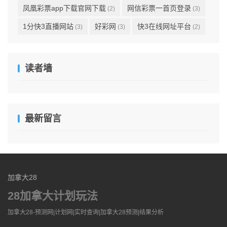
凤凰彩票app下载官网下载
网信彩票一首页登录
(2)
(3)
1分快3直播网站
好彩网
快3在线网址平台
(3)
(3)
(2)
读者墙
最新留言
加拿大28
28加拿大计划玩法
加拿大28-预测网|计划网|实时查询|加拿大28预测|结果分析