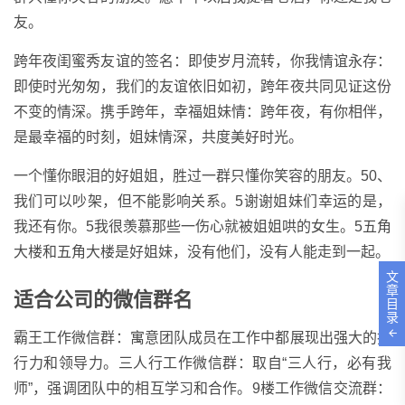
友。
跨年夜闺蜜秀友谊的签名：即使岁月流转，你我情谊永存：
即使时光匆匆，我们的友谊依旧如初，跨年夜共同见证这份
不变的情深。携手跨年，幸福姐妹情：跨年夜，有你相伴，
是最幸福的时刻，姐妹情深，共度美好时光。
一个懂你眼泪的好姐姐，胜过一群只懂你笑容的朋友。50、
我们可以吵架，但不能影响关系。5谢谢姐妹们幸运的是，
我还有你。5我很羡慕那些一伤心就被姐姐哄的女生。5五角
大楼和五角大楼是好姐妹，没有他们，没有人能走到一起。
文
章
适合公司的微信群名
目
录
霸王工作微信群：寓意团队成员在工作中都展现出强大的执
行力和领导力。三人行工作微信群：取自“三人行，必有我
师”，强调团队中的相互学习和合作。9楼工作微信交流群：