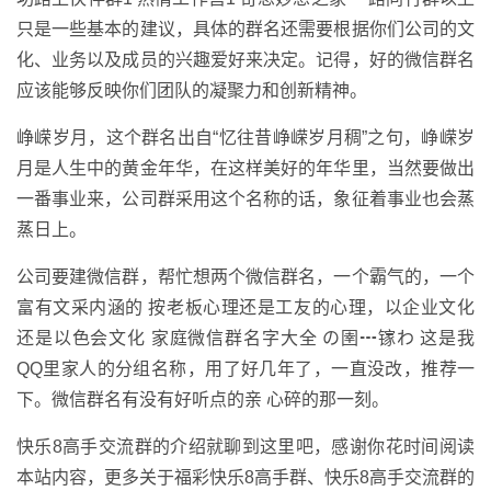
只是一些基本的建议，具体的群名还需要根据你们公司的文
化、业务以及成员的兴趣爱好来决定。记得，好的微信群名
应该能够反映你们团队的凝聚力和创新精神。
峥嵘岁月，这个群名出自“忆往昔峥嵘岁月稠”之句，峥嵘岁
月是人生中的黄金年华，在这样美好的年华里，当然要做出
一番事业来，公司群采用这个名称的话，象征着事业也会蒸
蒸日上。
公司要建微信群，帮忙想两个微信群名，一个霸气的，一个
富有文采内涵的 按老板心理还是工友的心理，以企业文化
还是以色会文化 家庭微信群名字大全 の圉┅镓わ 这是我
QQ里家人的分组名称，用了好几年了，一直没改，推荐一
下。微信群名有没有好听点的亲 心碎的那一刻。
快乐8高手交流群的介绍就聊到这里吧，感谢你花时间阅读
本站内容，更多关于福彩快乐8高手群、快乐8高手交流群的