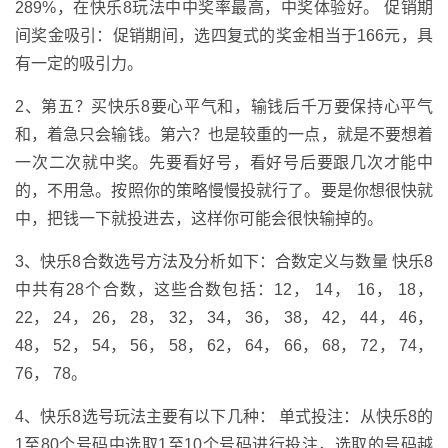
289%，在快乐8玩法中中奖率最高，中奖体验好。 促销期
间奖金吸引：促销期间，选四复式的奖金相当于166元，具
有一定的吸引力。
2、第五？买快乐8要心平气和，输钱后千万要保持心平气
和，着急只会输钱。第六？也是较重的一点，就是不要想着
一次二次就中奖。先要看好号，看好号后要跟几次才能中
的，不用急。按照你的策略慢慢投就行了。要是你想很快就
中，把钱一下就投进去，这样你可能会很快输掉的。
3、快乐8合数选号方法及分析如下：合数定义与数量 快乐8
中共有28个合数，这些合数包括：12， 14， 16， 18，
22， 24， 26， 28， 32， 34， 36， 38， 42， 44， 46，
48， 52， 54， 56， 58， 62， 64， 66， 68， 72， 74，
76， 78。
4、快乐8选号玩法主要有以下几种： 单式投注：从快乐8的
1至80个号码中选取1至10个号码进行投注，选取的号码越