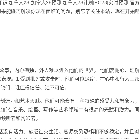
,加拿大28-加拿大28预测|加拿大28计划|PC28|实时预测|官
如果能碰巧解决你现在面临的问题，别忘了关注本站，现在开始
和公事，内心孤独，外人难以进入他们的世界。 他们需耐心、理
表现。1 受到批评或攻击时，他们可能退缩，在心中和行为上
纳他们，谁值得信任、谁不可信。
有创造力和艺术天赋。他们可能会有一种特殊的感受力和想象力
他们在音乐、绘画、写作等艺术领域中有很高的天赋和潜力。
的倾听者和沟通者。
包括没有活力、缺乏社交生活、容易感到恐惧和不够稳定，并且