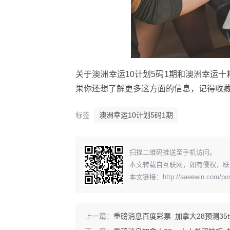
关于澳洲幸运10计划5码1期和澳洲幸运
果你还想了解更多这方面的信息，记得收
标签
澳洲幸运10计划5码1期
​扫描二维码推送至手机访问。
本文转载自互联网，如有侵权，联
本文链接：
http://aaeewin.com/po
上一篇：
重磅消息百度彩票_加拿大28预测35ty1