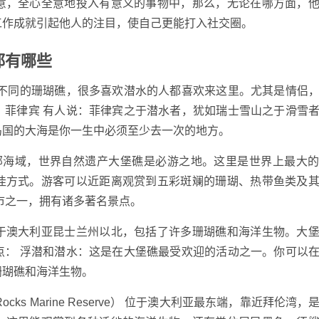
意，全心全意地投入有意义的事物中，那么，无论在哪方面，
工作成就引起他人的注目，使自己更能打入社交圈。
都有哪些
众不同的珊瑚礁，很多喜欢潜水的人都喜欢来这里。尤其是情侣
。菲律宾 有人说：菲律宾之于潜水者，犹如瑞士雪山之于滑雪
岛国的大海是你一生中必须至少去一次的地方。
北部海域，世界自然遗产大堡礁是必游之地。这里是世界上最大
佳方式。游客可以近距离观赏到五彩斑斓的珊瑚、热带鱼类及
市之一，拥有诸多著名景点。
于澳大利亚昆士兰州以北，包括了许多珊瑚礁和海洋生物。大
点： 浮潜和潜水：这是在大堡礁最受欢迎的活动之一。你可以
珊瑚礁和海洋生物。
ocks Marine Reserve） 位于澳大利亚最东端，靠近拜伦湾