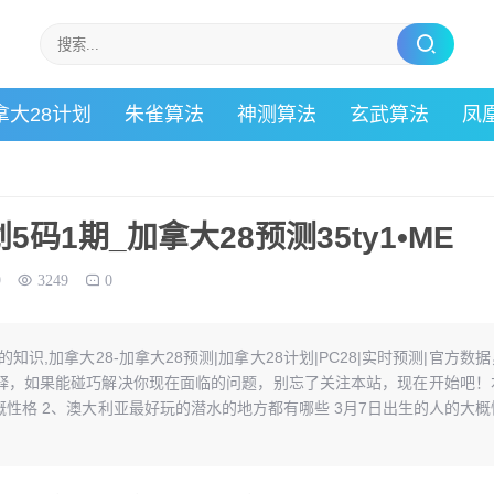
拿大28计划
朱雀算法
神测算法
玄武算法
凤
码1期_加拿大28预测35ty1 •ME
9
3249
0
知识,加拿大28-加拿大28预测|加拿大28计划|PC28|实时预测|官方数据
释，如果能碰巧解决你现在面临的问题，别忘了关注本站，现在开始吧！
概性格 2、澳大利亚最好玩的潜水的地方都有哪些 3月7日出生的人的大概