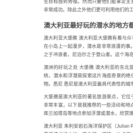
生目标感到旁徨。然而只要他们能拿定主
非常成功。除此之外他们更可利用他们的
澳大利亚最好玩的潜水的地方
澳大利亚大堡礁 澳大利亚大堡礁有着与
在小岛上一起漫步，潜水是非常浪漫的事
之于冲浪者，尼泊尔之于登山者。这个海
澳洲的好玩之处 大堡礁 澳大利亚的东
统，潜水和浮潜是探索这片海底奇景的绝
物。悉尼 悉尼是澳大利亚最具代表性的城
大堡礁是澳大利亚的著名旅游景点，它位
非常丰富，以下是我推荐的一些活动和地
库兰加塔岛等地点参加浮潜或潜水，欣赏
澳大利亚 朱利安岩石海洋保护区（Julian R