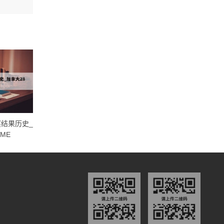
奖结果历史_
重磅消息加拿大28pc刮一刮开
重磅消息澳洲幸运10是属
•ME
奖_加拿大28预测35ty1 •ME
个国家的_加拿大28预测
35ty1 •ME