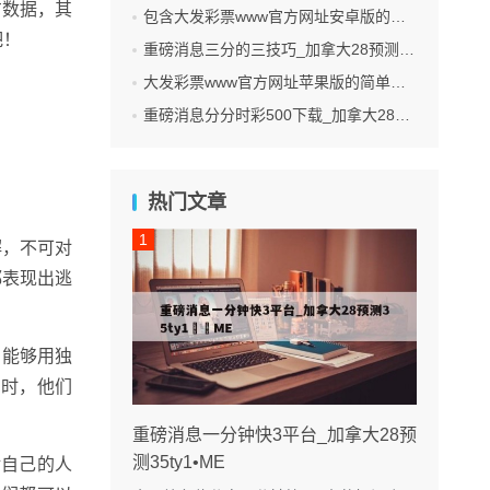
方数据，其
包含大发彩票www官方网址安卓版的词条
吧！
重磅消息三分的三技巧_加拿大28预测35ty1 •ME
大发彩票www官方网址苹果版的简单介绍
重磅消息分分时彩500下载_加拿大28预测35ty1 •ME
热门文章
解，不可对
都表现出逃
，能够用独
同时，他们
重磅消息一分钟快3平台_加拿大28预
测35ty1 •ME
对自己的人