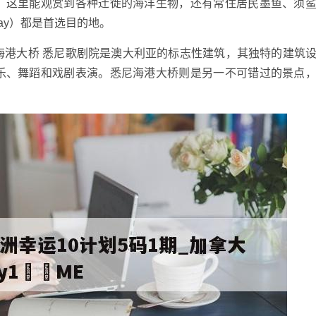
，这里能观赏到各种迁徙的海洋生物，还有常住居民墨鱼、须
Bay）都是首选目的地。
海港大桥 悉尼歌剧院是澳大利亚的标志性建筑，其独特的建筑
乐、舞蹈和戏剧表演。悉尼海港大桥则是另一不可错过的景点